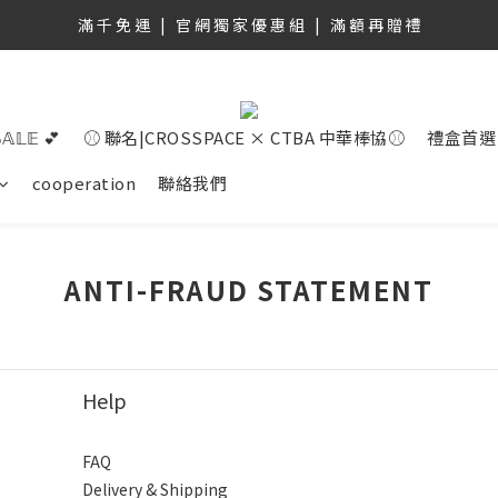
滿 千 免 運   |   官 網 獨 家 優 惠 組   |   滿 額 再 贈 禮
滿 千 免 運   |   官 網 獨 家 優 惠 組   |   滿 額 再 贈 禮
註冊新會員，享首購100購物金！ 立即註冊
滿 千 免 運   |   官 網 獨 家 優 惠 組   |   滿 額 再 贈 禮
𝕊𝔸𝕃𝔼 💕
⚾ 聯名|CROSSPACE × CTBA 中華棒協⚾
禮盒首選
cooperation
聯絡我們
ANTI-FRAUD STATEMENT
Help
FAQ
Delivery & Shipping