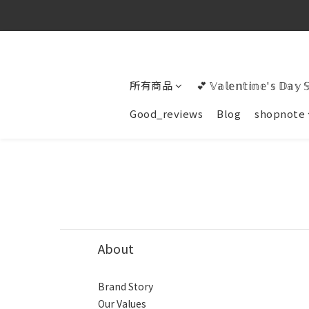
所有商品
💕 𝕍𝕒𝕝𝕖𝕟𝕥𝕚𝕟𝕖'𝕤 𝔻𝕒𝕪 
Good_reviews
Blog
shopnote
About
Brand Story
Our Values