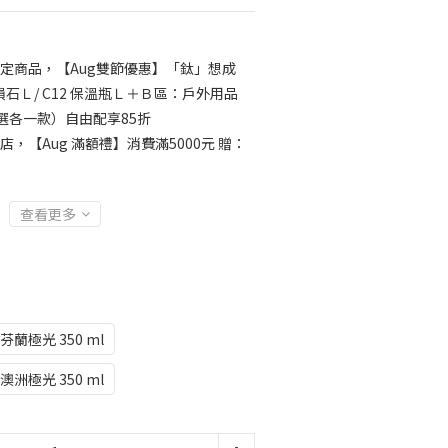
定商品，【Aug雙節優惠】「鈦」想成
 隕石Ｌ/ C12 保溫瓶Ｌ＋Ｂ區：戶外用品
選各一款）自由配享85折
店，【Aug 滿額禮】消費滿5000元 贈：
查看更多
芬蘭極光 350 ml
澳洲極光 350 ml