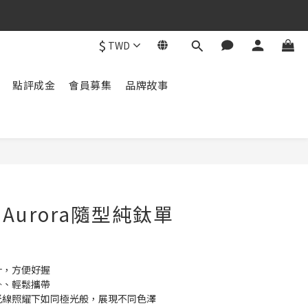
$
TWD
點評成金
會員募集
品牌故事
立即購買
Aurora隨型純鈦單
計，方便好握
掛、輕鬆攜帶
光線照耀下如同極光般，展現不同色澤