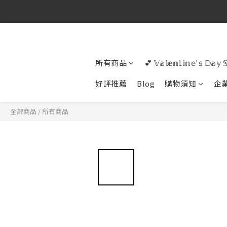
所有商品
💕 𝕍𝕒𝕝𝕖𝕟𝕥𝕚𝕟𝕖'𝕤 𝔻𝕒𝕪 
好評推薦
Blog
購物須知
企
全部商品
/
所有商品