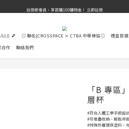
滿 千 免 運   |   官 網 獨 家 優 惠 組   |   滿 額 再 贈 禮
註冊新會員，享首購100購物金！ 立即註冊
滿 千 免 運   |   官 網 獨 家 優 惠 組   |   滿 額 再 贈 禮
𝕊𝔸𝕃𝔼 💕
⚾ 聯名|CROSSPACE × CTBA 中華棒協⚾
禮盒首選
業合作
聯絡我們
「B 專區」
層杯
#符合人體工學手把設
#可堆疊收納、輕鬆吊
#特殊外層環保塗料，