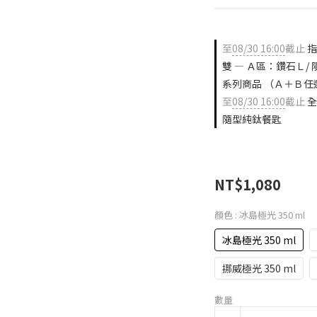
至
08/30 16:00
截止
指
雙 — Ａ區：鑽石Ｌ/
系列商品 （Ａ＋Ｂ任
至
08/30 16:00
截止
全
隨型純鈦餐匙
NT$1,080
顏色
: 冰島極光 350 ml
冰島極光 350 ml
挪威極光 350 ml
數量