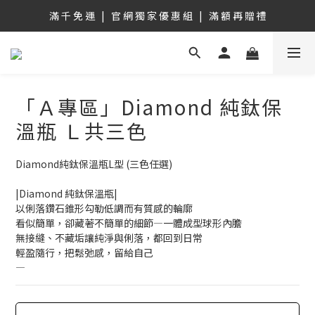
滿 千 免 運   |   官 網 獨 家 優 惠 組   |   滿 額 再 贈 禮
註冊新會員，享首購100購物金！ 立即註冊
滿 千 免 運   |   官 網 獨 家 優 惠 組   |   滿 額 再 贈 禮
「Ａ專區」Diamond 純鈦保
溫瓶 Ｌ共三色
Diamond純鈦保溫瓶L型 (三色任選)
|Diamond 純鈦保溫瓶|
以俐落鑽石錐形勾勒低調而有質感的輪廓
看似簡單，卻藏著不簡單的細節—一體成型球形內膽
無接縫、不藏垢讓純淨與俐落，都回到日常
輕盈隨行，把鬆弛感，留給自己
—