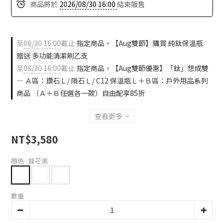
商品將於
2026/08/30 16:00
結束販售
至
08/30 16:00
截止
指定商品，【Aug雙節】購買 純鈦保溫瓶
贈送 多功能清潔刷乙支
至
08/30 16:00
截止
指定商品，【Aug雙節優惠】「鈦」想成雙
— Ａ區：鑽石Ｌ/ 隕石Ｌ/ C12 保溫瓶Ｌ＋Ｂ區：戶外用品系列
商品 （Ａ＋Ｂ任選各一款）自由配享85折
查看更多
NT$3,580
顏色
: 鋒芒黑
數量