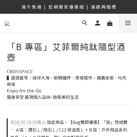
滿 千 免 運   |   官 網 獨 家 優 惠 組   |   滿 額 再 贈 禮
滿 千 免 運   |   官 網 獨 家 優 惠 組   |   滿 額 再 贈 禮
註冊新會員，享首購100購物金！ 立即註冊
滿 千 免 運   |   官 網 獨 家 優 惠 組   |   滿 額 再 贈 禮
「B 專區」艾菲爾純鈦隨型酒
壺
ℂℝ𝕆𝕊𝕊ℙ𝔸ℂ𝔼
▌遨遊蒼穹、徜徉大海、馳騁疆界、穿梭城市、運籌桌案、叱吒
商場
Enjoy On-the-Go
隨身享受 展現個人品味~致敬美好生活
至
08/30 16:00
截止
指定商品，【Aug雙節優惠】「鈦」想成雙
— Ａ區：鑽石Ｌ/ 隕石Ｌ/ C12 保溫瓶Ｌ＋Ｂ區：戶外用品系列