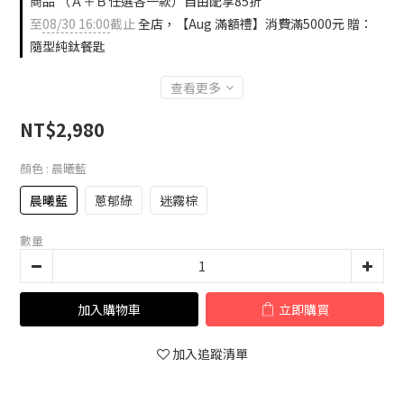
商品 （Ａ＋Ｂ任選各一款）自由配享85折
至
08/30 16:00
截止
全店，【Aug 滿額禮】消費滿5000元 贈：
隨型純鈦餐匙
查看更多
NT$2,980
顏色
: 晨曦藍
晨曦藍
蔥郁綠
迷霧棕
數量
加入購物車
立即購買
加入追蹤清單