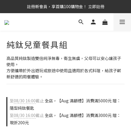
滿 千 免 運   |   官 網 獨 家 優 惠 組   |   滿 額 再 贈 禮
註冊新會員，享首購100購物金！ 立即註冊
滿 千 免 運   |   官 網 獨 家 優 惠 組   |   滿 額 再 贈 禮
純鈦兒童餐具組
高品質純鈦製造雙倍純淨無毒，衛生無虞，父母可以安心讓孩子
使用。
方便攜帶於外出遊玩或旅途中使用且適用於各式料理，給孩子嶄
新舒適的用餐體驗。
至
08/30 16:00
截止
全店，【Aug 滿額禮】消費滿5000元 贈：
隨型純鈦餐匙
至
08/30 16:00
截止
全店，【Aug 滿額禮】消費滿3000元 贈：
現折200元