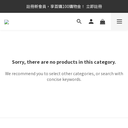
滿 千 免 運   |   官 網 獨 家 優 惠 組   |   滿 額 再 贈 禮
註冊新會員，享首購100購物金！ 立即註冊
滿 千 免 運   |   官 網 獨 家 優 惠 組   |   滿 額 再 贈 禮
Sorry, there are no products in this category.
We recommend you to select other categories, or search with
concise keywords.